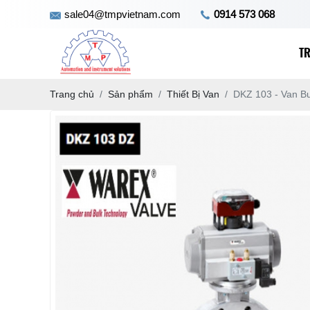
sale04@tmpvietnam.com
0914 573 068
T
Trang chủ
Sản phẩm
Thiết Bị Van
DKZ 103 - Van Bư