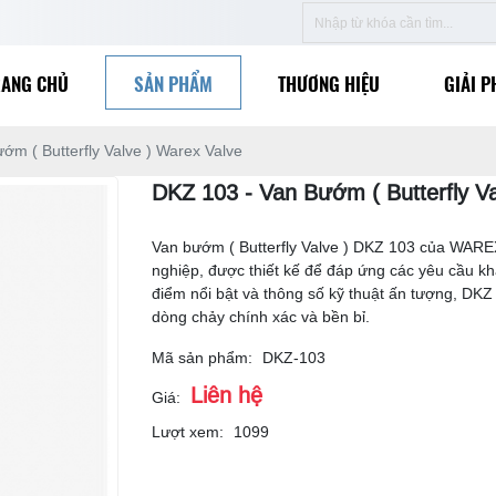
RANG CHỦ
SẢN PHẨM
THƯƠNG HIỆU
GIẢI P
ớm ( Butterfly Valve ) Warex Valve
DKZ 103 - Van Bướm ( Butterfly Va
Van bướm ( Butterfly Valve ) DKZ 103 của WAREX
nghiệp, được thiết kế để đáp ứng các yêu cầu k
điểm nổi bật và thông số kỹ thuật ấn tượng, DKZ
dòng chảy chính xác và bền bỉ.
Mã sản phẩm:
DKZ-103
Liên hệ
Giá:
Lượt xem:
1099