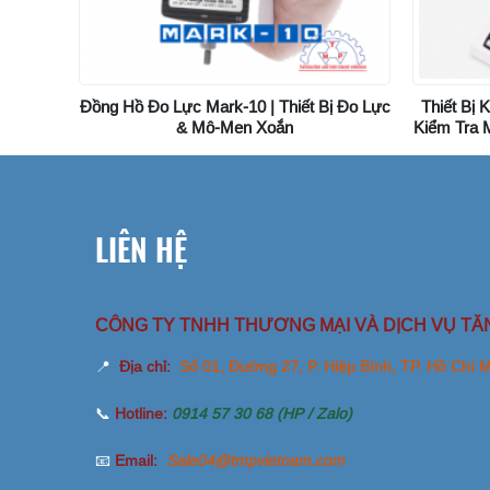
Đồng Hồ Đo Lực Mark-10 | Thiết Bị Đo Lực
Thiết Bị 
& Mô-Men Xoắn
Kiểm Tra 
LIÊN HỆ
CÔNG TY TNHH THƯƠNG MẠI VÀ DỊCH VỤ TĂ
📍
Địa chỉ:
Số 01, Đường 27, P. Hiệp Bình, TP. Hồ Chí 
📞
Hotline:
0914 57 30 68 (HP / Zalo)
📧
Email:
Sale04@tmpvietnam.com