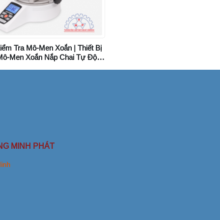
Kiểm Tra Mô-Men Xoắn | Thiết Bị
Mô-Men Xoắn Nắp Chai Tự Động
Mark-10
NG MINH PHÁT
Minh