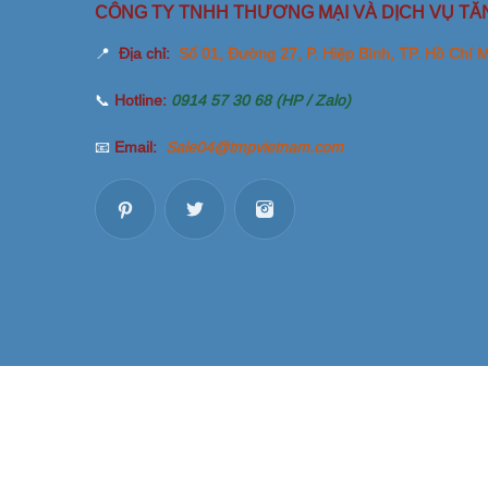
CÔNG TY TNHH THƯƠNG MẠI VÀ DỊCH VỤ TĂ
📍
Địa chỉ:
Số 01, Đường 27, P. Hiệp Bình, TP. Hồ Chí 
📞
Hotline:
0914 57 30 68 (HP / Zalo)
📧
Email:
Sale04@tmpvietnam.com