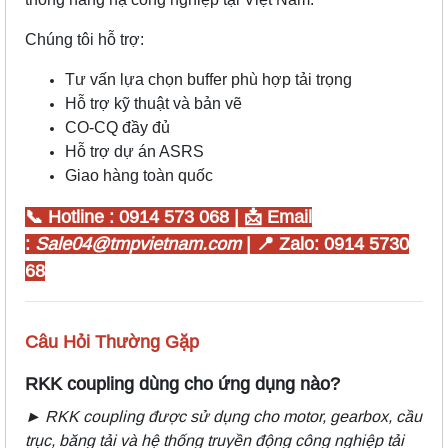
Chúng tôi hỗ trợ:
Tư vấn lựa chọn buffer phù hợp tải trọng
Hỗ trợ kỹ thuật và bản vẽ
CO-CQ đầy đủ
Hỗ trợ dự án ASRS
Giao hàng toàn quốc
📞 Hotline : 0914 573 068 | 📩 Email
:
Sale04@tmpvietnam.com
| 📍 Zalo: 0914 5730
68
Câu Hỏi Thường Gặp
📍
RKK coupling dùng cho ứng dụng nào?
►
RKK coupling được sử dụng cho motor, gearbox, cầu
trục, băng tải và hệ thống truyền động công nghiệp tải