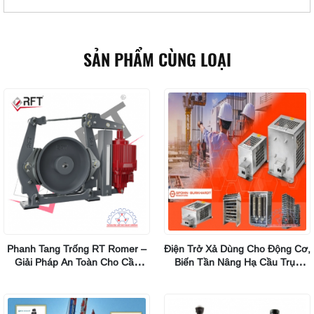
SẢN PHẨM CÙNG LOẠI
Phanh Tang Trống RT Romer –
Điện Trở Xả Dùng Cho Động Cơ,
Giải Pháp An Toàn Cho Cầu
Biến Tần Nâng Hạ Cầu Trục
Trục Tải Nặng (đến 10.000Nm)
SBG60/SBG90/SBG120 Hãng
Spohn Burkhardt