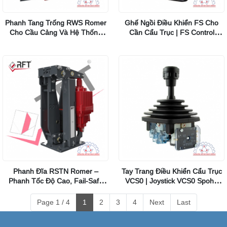
Phanh Tang Trống RWS Romer
Ghế Ngồi Điều Khiển FS Cho
Cho Cầu Cảng Và Hệ Thống
Cần Cẩu Trục | FS Control
Cống Thủy
Stations Spohn Burkhardt
Phanh Đĩa RSTN Romer –
Tay Trang Điều Khiển Cẩu Trục
Phanh Tốc Độ Cao, Fail-Safe
VCS0 | Joystick VCS0 Spohn
Cho Cầu Trục & Công Nghiệp
Burkhardt
Nặng
Page 1 / 4
1
2
3
4
Next
Last