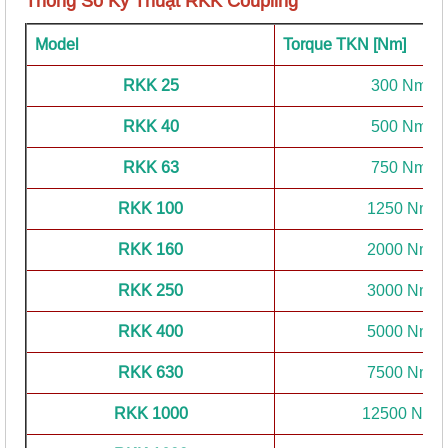
Thông Số Kỹ Thuật RKK Coupling
Model
Torque TKN [Nm]
RKK 25
300 Nm
RKK 40
500 Nm
RKK 63
750 Nm
RKK 100
1250 Nm
RKK 160
2000 Nm
RKK 250
3000 Nm
RKK 400
5000 Nm
RKK 630
7500 Nm
RKK 1000
12500 Nm