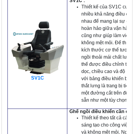
SV1C :
Thiết kế của SV1C cung
nhiều khả năng điều chỉ
nhau để mang lại sự câ
hoàn hảo giữa vận hành
cũng như giúp làm việc t
không mệt mỏi. Để thích
kích thước cơ thể tương
ngồi thoải mái chất lượn
thể được điều chỉnh the
dọc, chiều cao và độ ng
SV1C
với bảng điều khiển bên.
thắt lưng là trang bị tiêu
một đường cắt trên đệm
sẵn như một tùy chọn
Ghế ngồi điều khiển cần cẩu 
Thiết kế theo tất cả các 
sáng tạo cho công việc t
và không mệt mỏi. Ngay 