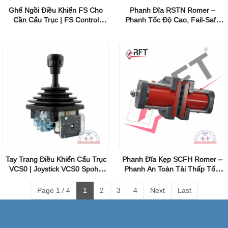
Ghế Ngồi Điều Khiển FS Cho
Phanh Đĩa RSTN Romer –
Cần Cẩu Trục | FS Control
Phanh Tốc Độ Cao, Fail-Safe
Stations Spohn Burkhardt
Cho Cầu Trục & Công Nghiệp
Nặng
Tay Trang Điều Khiển Cẩu Trục
Phanh Đĩa Kẹp SCFH Romer –
VCS0 | Joystick VCS0 Spohn
Phanh An Toàn Tải Thấp Tốc,
Burkhardt
Lực Kẹp Đến 1600 KN
Page 1 / 4
1
2
3
4
Next
Last