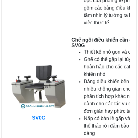
dọc của phần ghế phía t
gồm các bảng điều khiển
tầm nhìn lý tưởng ra khu
việc thực tế.
Ghế ngồi điều khiển cần cẩu
SV0G
Thiết kế nhỏ gọn và chắ
Ghế có thể gập lại tùy ch
hoàn hảo cho các cabin 
khiển nhỏ.
Bảng điều khiển bên cu
nhiều không gian cho nh
phần tích hợp khác nhau
dành cho các tác vụ điều
đơn giản hay phức tạp.
SV0G
Nắp có bản lề gấp và nắ
thể tháo rời đảm bảo nối
dàng