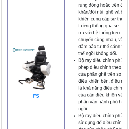
rung động hoặc trên địa 
khăn/đồi núi, ghế và bản
khiển cung cấp sự thoải 
tưởng thông qua sự tươn
ưu với hệ thống treo. Ch
chuyển cùng nhau, và đi
đảm bảo tư thế cánh tay
thế ngồi không đổi.
Bộ ray điều chỉnh phía t
phép điều chỉnh theo ch
của phần ghế trên so vớ
điều khiển bên, điều này
là khả năng điều chỉnh l
của cần điều khiển và c
FS
phận vận hành phù hợp vớ
ngồi.
Bộ ray điều chỉnh phía 
sử dụng để điều chỉnh t