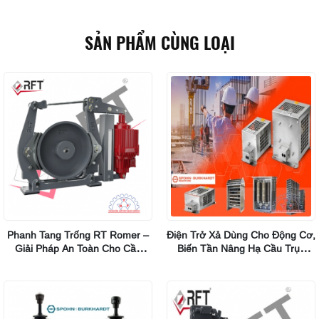
SẢN PHẨM CÙNG LOẠI
Phanh Tang Trống RT Romer –
Điện Trở Xả Dùng Cho Động Cơ,
Giải Pháp An Toàn Cho Cầu
Biến Tần Nâng Hạ Cầu Trục
Trục Tải Nặng (đến 10.000Nm)
SBG60/SBG90/SBG120 Hãng
Spohn Burkhardt