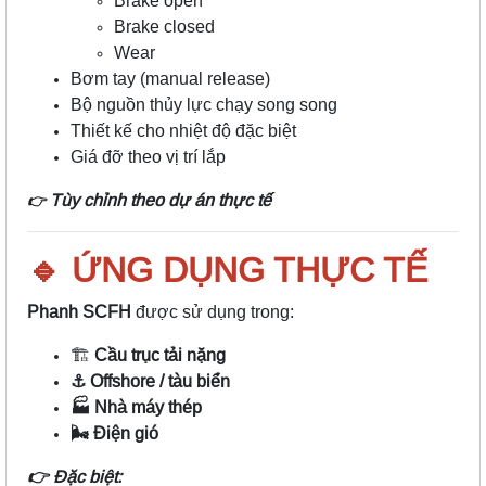
Brake open
Brake closed
Wear
Bơm tay (manual release)
Bộ nguồn thủy lực chạy song song
Thiết kế cho nhiệt độ đặc biệt
Giá đỡ theo vị trí lắp
Tùy chỉnh theo dự án thực tế
👉
🔹 ỨNG DỤNG THỰC TẾ
Phanh SCFH
được sử dụng trong:
🏗️
Cầu trục tải nặng
⚓ Offshore / tàu biển
🏭 Nhà máy thép
🌬️ Điện gió
👉 Đặc biệt: