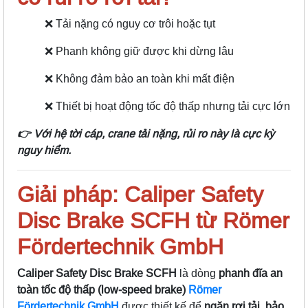
❌ Tải nặng có nguy cơ trôi hoặc tụt
❌ Phanh không giữ được khi dừng lâu
❌ Không đảm bảo an toàn khi mất điện
❌ Thiết bị hoạt động tốc độ thấp nhưng tải cực lớn
👉 Với hệ tời cáp, crane tải nặng, rủi ro này là cực kỳ
nguy hiểm.
Giải pháp: Caliper Safety
Disc Brake SCFH từ Römer
Fördertechnik GmbH
Caliper Safety Disc Brake SCFH
là dòng
phanh đĩa an
toàn tốc độ thấp (low-speed brake)
Römer
Fördertechnik GmbH
được thiết kế để
ngăn rơi tải, bảo