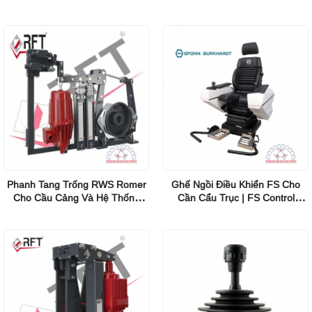
Burkhardt
Phanh Tang Trống RWS Romer
Ghế Ngồi Điều Khiển FS Cho
Cho Cầu Cảng Và Hệ Thống
Cần Cẩu Trục | FS Control
Cống Thủy
Stations Spohn Burkhardt