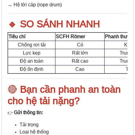
→ Hệ tời cáp (rope drum)
🔹 SO SÁNH NHANH
Tiêu chí
SCFH Römer
Phanh thườn
Chống rơi tải
Có
Khô
Lực kẹp
Rất lớn
Trung 
Độ an toàn
Rất cao
Trung 
Độ ổn định
Cao
Thấ
🔴
Bạn cần phanh an toàn
cho hệ tải nặng?
Gửi thông tin:
👉
Tải trọng
Loại hệ thống