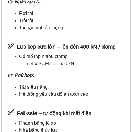
👉 Ngăn sự cố:
Rơi tải
Trôi tải
Tai nạn nghiêm trọng
✅
Lực kẹp cực lớn – lên đến 400 kN / clamp
Có thể lắp nhiều clamp:
4 x SCFH = 1600 kN
👉 Phù hợp:
Tải siêu nặng
Hệ thống yêu cầu độ an toàn cao
✅
Fail-safe – tự động khi mất điện
Phanh bằng lò xo
Nhả bằng thủy lực