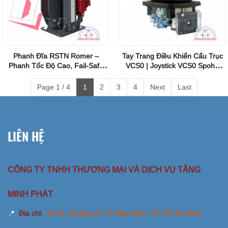
Phanh Đĩa RSTN Romer –
Tay Trang Điều Khiển Cẩu Trục
Phanh Tốc Độ Cao, Fail-Safe
VCS0 | Joystick VCS0 Spohn
Cho Cầu Trục & Công Nghiệp
Burkhardt
Nặng
Page 1 / 4
1
2
3
4
Next
Last
LIÊN HỆ
CÔNG TY TNHH THƯƠNG MẠI VÀ DỊCH VỤ TĂNG
MINH PHÁT
📍
Địa chỉ:
Số 01, Đường 27, P. Hiệp Bình, TP. Hồ Chí Minh