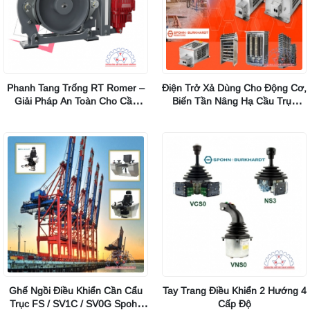
Phanh Tang Trống RT Romer –
Điện Trở Xả Dùng Cho Động Cơ,
Giải Pháp An Toàn Cho Cầu
Biến Tần Nâng Hạ Cầu Trục
Trục Tải Nặng (đến 10.000Nm)
SBG60/SBG90/SBG120 Hãng
Spohn Burkhardt
Ghế Ngồi Điều Khiển Cần Cẩu
Tay Trang Điều Khiển 2 Hướng 4
Trục FS / SV1C / SV0G Spohn
Cấp Độ