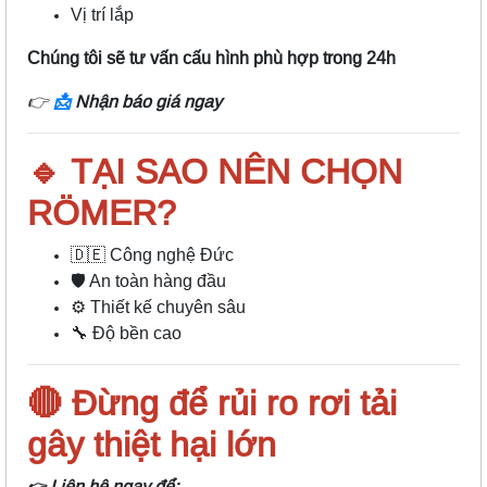
Vị trí lắp
Chúng tôi sẽ tư vấn cấu hình phù hợp trong 24h
👉
📩
Nhận báo giá ngay
🔹 TẠI SAO NÊN CHỌN
RÖMER?
🇩🇪 Công nghệ Đức
🛡️ An toàn hàng đầu
⚙️ Thiết kế chuyên sâu
🔧 Độ bền cao
🔴 Đừng để rủi ro rơi tải
gây thiệt hại lớn
Liên hệ ngay để:
👉