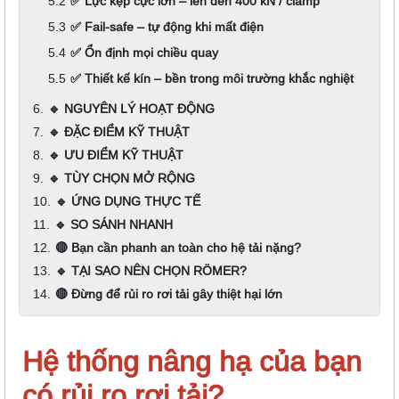
✅ Lực kẹp cực lớn – lên đến 400 kN / clamp
✅ Fail-safe – tự động khi mất điện
✅ Ổn định mọi chiều quay
✅ Thiết kế kín – bền trong môi trường khắc nghiệt
🔹 NGUYÊN LÝ HOẠT ĐỘNG
🔹 ĐẶC ĐIỂM KỸ THUẬT
🔹 ƯU ĐIỂM KỸ THUẬT
🔹 TÙY CHỌN MỞ RỘNG
🔹 ỨNG DỤNG THỰC TẾ
🔹 SO SÁNH NHANH
🔴 Bạn cần phanh an toàn cho hệ tải nặng?
🔹 TẠI SAO NÊN CHỌN RÖMER?
🔴 Đừng để rủi ro rơi tải gây thiệt hại lớn
Hệ thống nâng hạ của bạn
có rủi ro rơi tải?